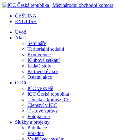
ČEŠTINA
ENGLISH
Úvod
Akce
Semináře
Teritoriální setkání
Konference
Klubová setkání
Kulaté stoly
Partnerské akce
Ostatní akce
O ICC
ICC ve světě
ICC Česká republika
Témata a komise ICC
Členství v ICC
Tiskové zprávy
Fotogalerie
Služby a projekty
Publikace
Poradna
Vzdělávací systém