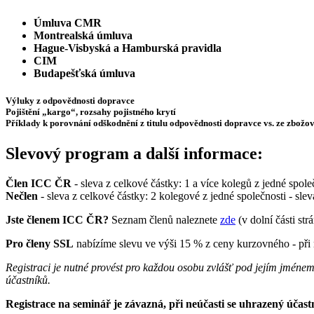
Úmluva CMR
Montrealská úmluva
Hague-Visbyská a Hamburská pravidla
CIM
Budapešťská úmluva
Výluky z odpovědnosti dopravce
Pojištění „kargo“, rozsahy pojistného krytí
Příklady k porovnání odškodnění z titulu odpovědnosti dopravce vs. ze zbožov
Slevový program a další informace:
Člen ICC ČR
- sleva z celkové částky: 1 a více kolegů z jedné spol
Nečlen
- sleva z celkové částky: 2 kolegové z jedné společnosti - sle
Jste členem ICC ČR?
Seznam členů naleznete
zde
(v dolní části str
Pro členy SSL
nabízíme slevu ve výši 15 % z ceny kurzovného - při 
Registraci je nutné provést pro každou osobu zvlášť pod jejím jménem
účastníků.
Registrace na seminář je závazná, při neúčasti se uhrazený účast