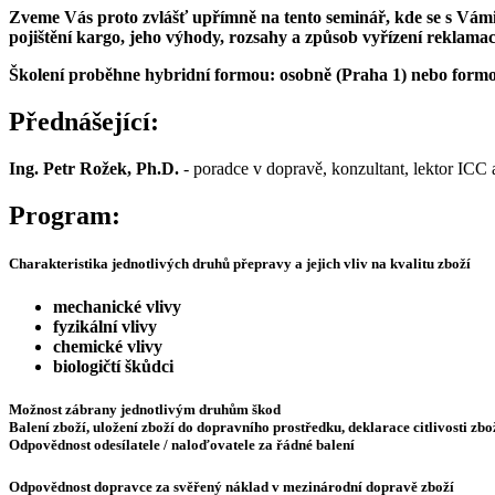
Zveme Vás proto zvlášť upřímně na tento seminář, kde se s Vámi 
pojištění kargo, jeho výhody, rozsahy a způsob vyřízení reklamac
Školení proběhne hybridní formou: osobně (Praha 1) nebo form
Přednášející:
Ing. Petr Rožek, Ph.D.
- poradce v dopravě, konzultant, lektor ICC 
Program:
Charakteristika jednotlivých druhů přepravy a jejich vliv na kvalitu zboží
mechanické vlivy
fyzikální vlivy
chemické vlivy
biologičtí škůdci
Možnost zábrany jednotlivým druhům škod
Balení zboží, uložení zboží do dopravního prostředku, deklarace citlivosti zbo
Odpovědnost odesílatele / naloďovatele za řádné balení
Odpovědnost dopravce za svěřený náklad v mezinárodní dopravě zboží