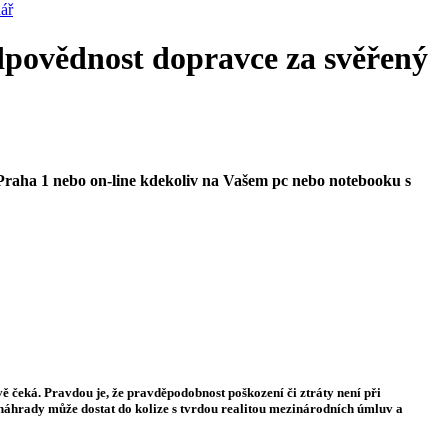
ář
dpovědnost dopravce za svěřený
 Praha 1 nebo on-line kdekoliv na Vašem pc nebo notebooku s
vě čeká. Pravdou je, že pravděpodobnost poškození či ztráty není při
 náhrady může dostat do kolize s tvrdou realitou mezinárodních úmluv a