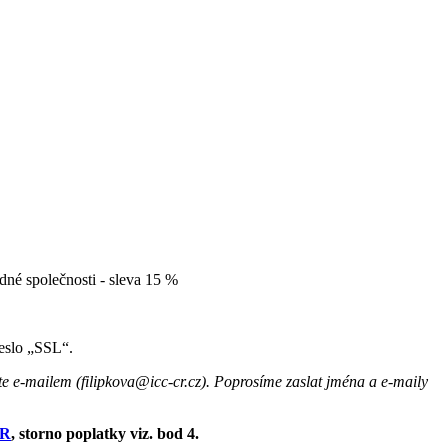
edné společnosti - sleva 15 %
heslo „SSL“.
te e-mailem (filipkova@icc-cr.cz). Poprosíme zaslat jména a e-maily
ČR
, storno poplatky viz. bod 4.