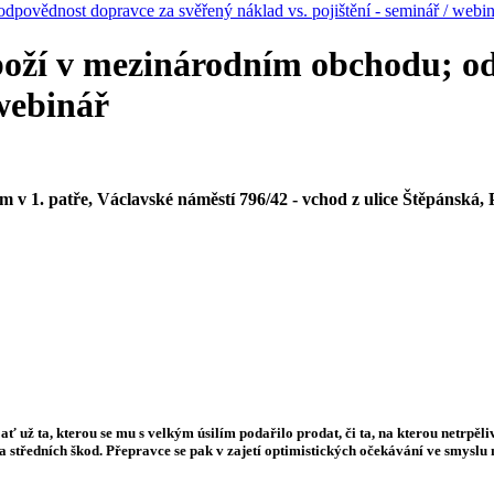
dpovědnost dopravce za svěřený náklad vs. pojištění - seminář / webin
zboží v mezinárodním obchodu; o
 webinář
v 1. patře, Václavské náměstí 796/42 - vchod z ulice Štěpánská,
ť už ta, kterou se mu s velkým úsilím podařilo prodat, či ta, na kterou netrpěli
 středních škod. Přepravce se pak v zajetí optimistických očekávání ve smyslu