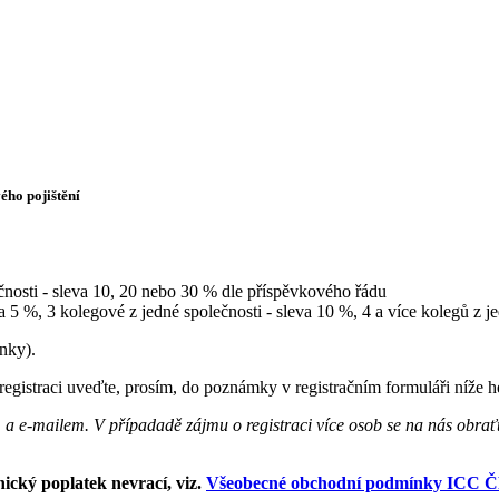
ého pojištění
ečnosti - sleva 10, 20 nebo 30 % dle příspěvkového řádu
va 5 %, 3 kolegové z jedné společnosti - sleva 10 %, 4 a více kolegů z j
ánky).
registraci uveďte, prosím, do poznámky v registračním formuláři níže 
 a e-mailem. V případadě zájmu o registraci více osob se na nás obrať
nický poplatek nevrací, viz.
Všeobecné obchodní podmínky ICC 