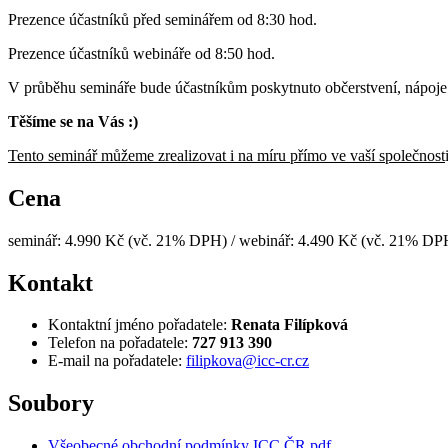
Prezence účastníků před seminářem od 8:30 hod.
Prezence účastníků webináře od 8:50 hod.
V průběhu semináře bude účastníkům poskytnuto občerstvení, nápoje
Těšíme se na Vás :)
Tento seminář můžeme zrealizovat i na míru přímo ve vaší společnost
Cena
seminář: 4.990 Kč (vč. 21% DPH) / webinář: 4.490 Kč (vč. 21% DP
Kontakt
Kontaktní jméno pořadatele:
Renata Filípková
Telefon na pořadatele:
727 913 390
E-mail na pořadatele:
filipkova@icc-cr.cz
Soubory
Všeobecné obchodní podmínky ICC ČR.pdf