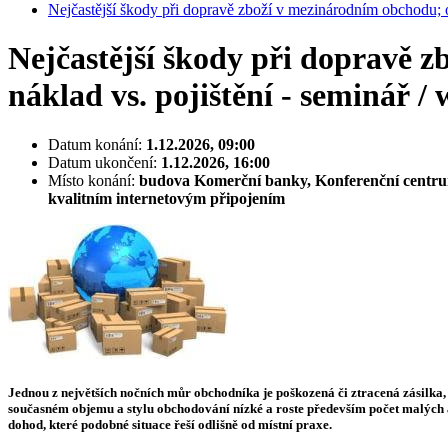
Nejčastější škody při dopravě zboží v mezinárodním obchodu; o
Nejčastější škody při dopravě 
náklad vs. pojištění - seminář /
Datum konání:
1.12.2026, 09:00
Datum ukončení:
1.12.2026, 16:00
Místo konání:
budova Komerční banky, Konferenční centrum 
kvalitním internetovým připojením
Jednou z největších nočních můr obchodníka je poškozená či ztracená zásilka, a
současném objemu a stylu obchodování nízké a roste především počet malých a
dohod, které podobné situace řeší odlišně od místní praxe.