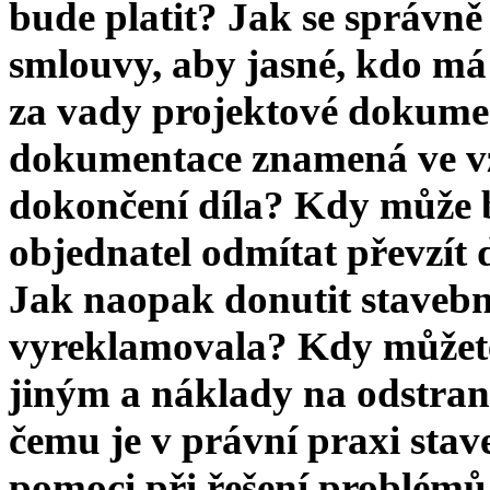
bude platit? Jak se správn
smlouvy, aby jasné, kdo má
za vady projektové dokume
dokumentace znamená ve vz
dokončení díla? Kdy může 
objednatel odmítat převzít d
Jak naopak donutit stavební
vyreklamovala? Kdy můžete
jiným a náklady na odstraně
čemu je v právní praxi sta
pomoci při řešení problém