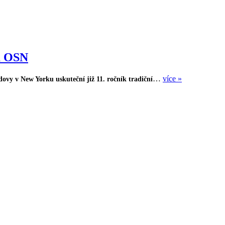
u OSN
…
více »
ovy v New Yorku uskuteční již 11. ročník tradiční