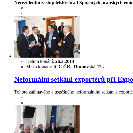
Nerezidentní zastupitelský úřad Spojených arabských emirá
Datum konání:
26.3.2014
Místo konání:
ICC ČR, Thunovská 12..
Neformální setkání exportérů při Exp
Tohoto zajímavého a úspěšného neformálního setkání s exportér