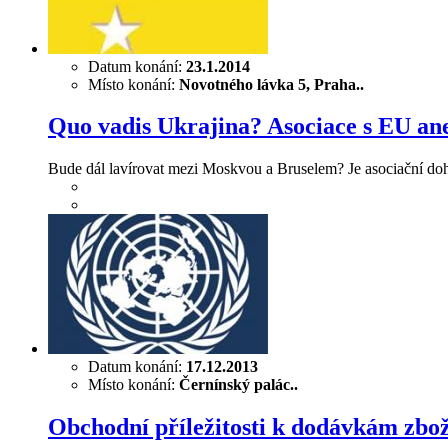
Datum konání:
23.1.2014
Místo konání:
Novotného lávka 5, Praha..
Quo vadis Ukrajina? Asociace s EU an
Bude dál lavírovat mezi Moskvou a Bruselem? Je asociační doho
Datum konání:
17.12.2013
Místo konání:
Černínský palác..
Obchodní příležitosti k dodávkám zbo