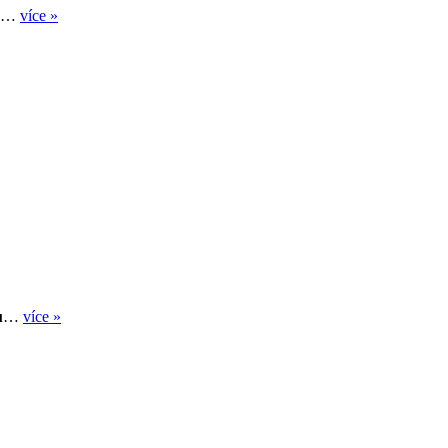
…
více »
u
…
více »