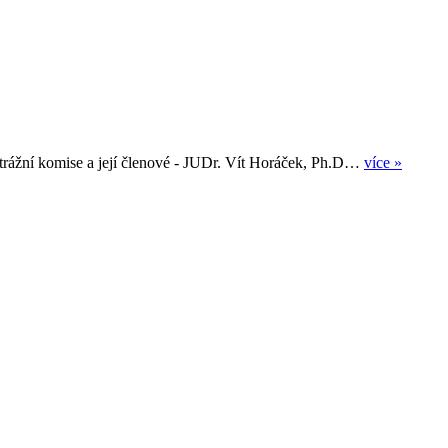
itrážní komise a její členové - JUDr. Vít Horáček, Ph.D…
více »