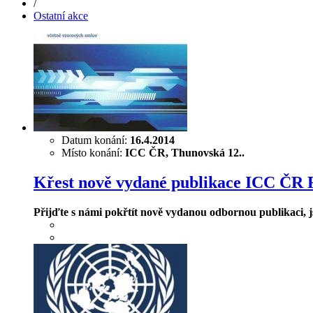
/
Ostatní akce
Datum konání:
16.4.2014
Místo konání:
ICC ČR, Thunovská 12..
Křest nově vydané publikace ICC ČR F
Přijďte s námi pokřtít nově vydanou odbornou publikaci, js