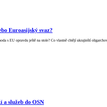
ebo Euroasijský svaz?
da s EU opravdu ještě na stole? Co vlastně chtějí ukrajinští oligarc
ží a služeb do OSN