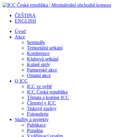
ČEŠTINA
ENGLISH
Úvod
Akce
Semináře
Teritoriální setkání
Konference
Klubová setkání
Kulaté stoly
Partnerské akce
Ostatní akce
O ICC
ICC ve světě
ICC Česká republika
Témata a komise ICC
Členství v ICC
Tiskové zprávy
Fotogalerie
Služby a projekty
Publikace
Poradna
Vzdělávací systém