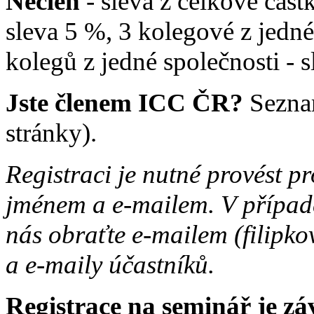
Nečlen
- sleva z celkové část
sleva 5 %, 3 kolegové z jedné
kolegů z jedné společnosti - 
Jste členem ICC ČR?
Sezna
stránky).
Registraci je nutné provést p
jménem a e-mailem. V případě
nás obraťte e-mailem (filipk
a e-maily účastníků.
Registrace na seminář je zá