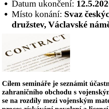
Datum ukončení:
12.5.202
Místo konání:
Svaz český
družstev, Václavské námě
Cílem semináře je seznámit účas
zahraničního obchodu s vojenský
se na rozdíly mezi vojenským mate
proces získávání povolení a licencí