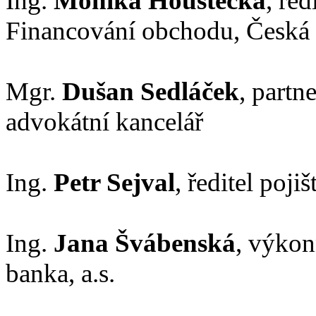
Ing.
Monika Houštecká
, ře
Financování obchodu, Česká sp
Mgr.
Dušan Sedláček
,
partne
advokátní kancelář
Ing.
Petr Sejval
, ředitel poji
Ing.
Jana Švábenská
, výkon
banka, a.s.