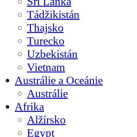
Šrí Lanka
Tádžikistán
Thajsko
Turecko
Uzbekistán
Vietnam
Austrálie a Oceánie
Austrálie
Afrika
Alžírsko
Egypt