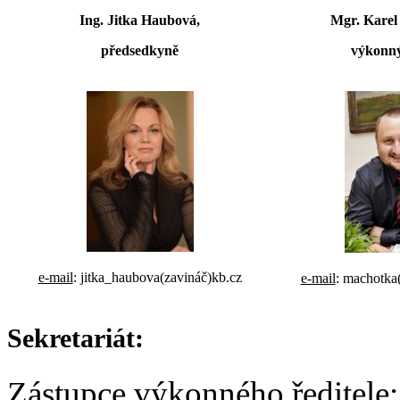
Ing. Jitka Haubová,
Mgr. Karel
předsedkyně
výkonný
e-mail
: jitka_haubova(zavináč)kb.cz
e-mail
: machotka(
Sekretariát:
Zástupce výk