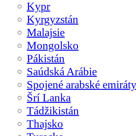
Kypr
Kyrgyzstán
Malajsie
Mongolsko
Pákistán
Saúdská Arábie
Spojené arabské emirát
Šrí Lanka
Tádžikistán
Thajsko