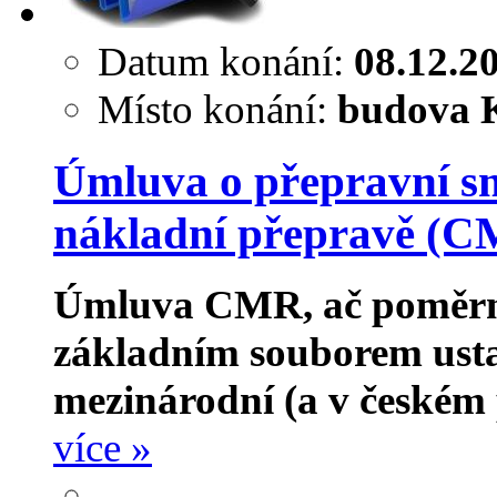
Datum konání:
08.12.2
Místo konání:
budova K
Úmluva o přepravní sm
nákladní přepravě (CM
Úmluva CMR, ač poměrně 
základním souborem usta
mezinárodní (a v českém p
více »