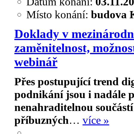
Datum konání:
03.11.2
Místo konání:
budova K
Doklady v mezinárodní 
zaměnitelnost, možnosti
webinář
Přes postupující trend di
podnikání jsou i nadále
nenahraditelnou součástí
příbuzných
…
více »