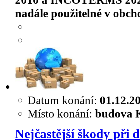
nadále použitelné v obcho
Datum konání:
01.12.2
Místo konání:
budova K
Nejčastější škody při