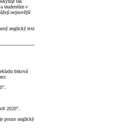
oskytuje tak
a studentům v
ážejí nejnovější
azný anglický text
----------------------
ekladu tisková
no:
0”.
ms® 2020”.
e pouze anglický