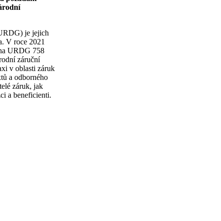
árodní
(URDG) je jejich
na. V roce 2021
rá na URDG 758
rodní záruční
xi v oblasti záruk
extů a odborného
elé záruk, jak
i a beneficienti.