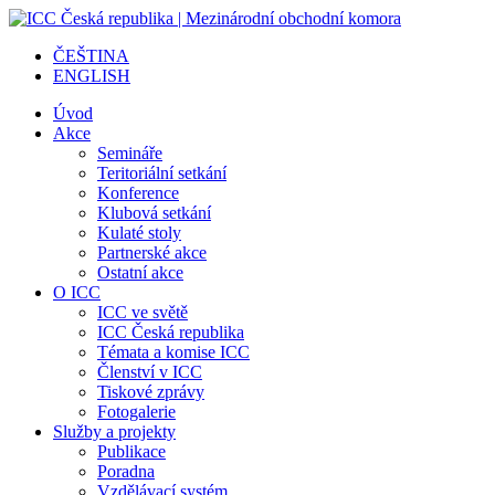
ČEŠTINA
ENGLISH
Úvod
Akce
Semináře
Teritoriální setkání
Konference
Klubová setkání
Kulaté stoly
Partnerské akce
Ostatní akce
O ICC
ICC ve světě
ICC Česká republika
Témata a komise ICC
Členství v ICC
Tiskové zprávy
Fotogalerie
Služby a projekty
Publikace
Poradna
Vzdělávací systém