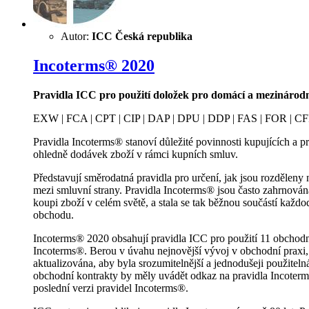
Autor:
ICC Česká republika
Incoterms® 2020
Pravidla ICC pro použití doložek pro domácí a mezinárod
EXW | FCA | CPT | CIP | DAP | DPU | DDP | FAS | FOR | CF
Pravidla Incoterms® stanoví důležité povinnosti kupujících a p
ohledně dodávek zboží v rámci kupních smluv.
Představují směrodatná pravidla pro určení, jak jsou rozděleny 
mezi smluvní strany. Pravidla Incoterms® jsou často zahrnová
koupi zboží v celém světě, a stala se tak běžnou součástí každ
obchodu.
Incoterms® 2020 obsahují pravidla ICC pro použití 11 obchod
Incoterms®. Berou v úvahu nejnovější vývoj v obchodní praxi,
aktualizována, aby byla srozumitelnější a jednodušeji použitel
obchodní kontrakty by měly uvádět odkaz na pravidla Incoter
poslední verzi pravidel Incoterms®.