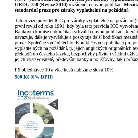
URDG 758 (Revize 2010)
rozšířené o novou publikaci
Mezin
standardní praxe pro záruky vyplatitelné na požádání
.
Tato revize pravidel ICC pro záruky vyplatitelné na požádání 
první revizí od roku 1991, kdy byla tato pravidla ICC vytvoře
Bankovní komise dokončila a schválila novou publikaci, kte
navazuje, dále je vysvětluje a poskytuje další kodifikaci meziná
praxe. Společné vydání těchto dvou klíčových publikací pro pra
vyplatitelných na požádání, tj. jejich anglických originálních t
překladů do českého jazyka, bezpochyby přivítají všichni uživat
jejich vystavovatelé, především banky a pojišťovny, tak i příkazc
Při objednávce 10 a více kusů nabízíme slevu 10%.
500 Kč (0% DPH)