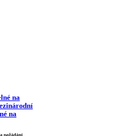
elné na
ezinárodní
lné na
na požádání