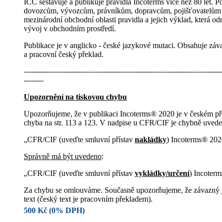
ICC sestavuje a publikuje pravidla Incoterms více než 80 let. P
dovozcům, vývozcům, právníkům, dopravcům, pojišťovatelům 
mezinárodní obchodní oblasti pravidla a jejich výklad, která odr
vývoj v obchodním prostředí.
Publikace je v anglicko - české jazykové mutaci. Obsahuje záv
a pracovní český překlad.
--------------------------------------------------------------------------------
--------
Upozornění na tiskovou chybu
Upozorňujeme, že v publikaci Incoterms® 2020 je v českém př
chyba na str. 113 a 123. V nadpise u CFR/CIF je chybně uvede
„CFR/CIF (uveďte smluvní přístav
nakládky
) Incoterms® 202
Správně má být uvedeno
:
„CFR/CIF (uveďte smluvní přístav
vykládky/určení
) Incoter
Za chybu se omlouváme. Současně upozorňujeme, že závazný j
text (český text je pracovním překladem).
500 Kč (0% DPH)