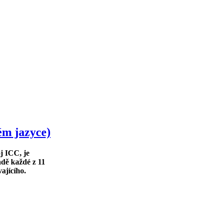
ém jazyce)
j ICC, je
adě každé z 11
ajícího.