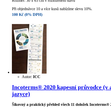
Rozměr: 30 x 63 cm v rozloženém stavu
Při objednávce 10 a více kusů nabízíme slevu 10%.
100 Kč (0% DPH)
Autor:
ICC
Incoterms® 2020 kapesní průvodce (v 
jazyce)
Šikovný a praktický přehled všech 11 doložek Incoterms® 