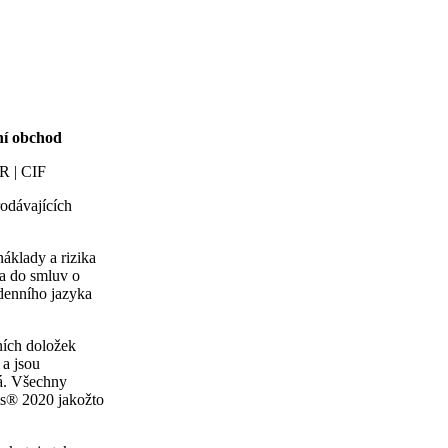
ní obchod
R | CIF
rodávajících
náklady a rizika
na do smluv o
odenního jazyka
ních doložek
 a jsou
ná. Všechny
ms® 2020 jakožto