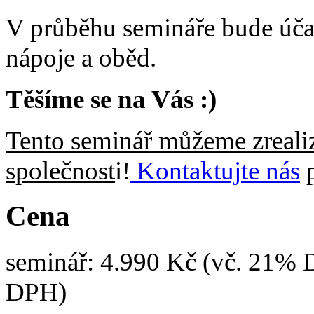
V průběhu semináře bude úča
nápoje a oběd.
Těšíme se na Vás :)
Tento seminář můžeme zrealiz
společnost
i!
Kontaktujte nás
p
Cena
seminář: 4.990 Kč (vč. 21% 
DPH)