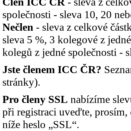
Člen ICC ČR
- sleva z celko
společnosti - sleva 10, 20 n
Nečlen
- sleva z celkové část
sleva 5 %, 3 kolegové z jedné
kolegů z jedné společnosti - 
Jste členem ICC ČR?
Sezna
stránky).
Pro členy SSL
nabízíme slev
při registraci uveďte, prosím
níže heslo „SSL“.