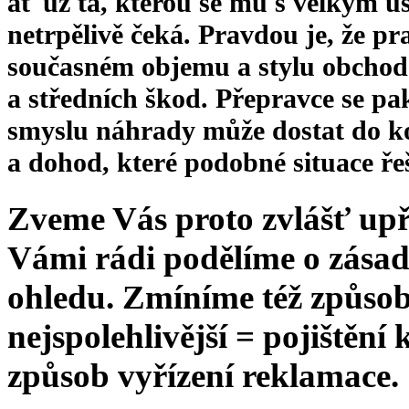
ať už ta, kterou se mu s velkým ús
netrpělivě čeká. Pravdou je, že pr
současném objemu a stylu obchodo
a středních škod. Přepravce se pak
smyslu náhrady může dostat do ko
a dohod, které podobné situace řeš
Zveme Vás proto zvlášť upř
Vámi rádi podělíme o zásady
ohledu. Zmíníme též způsob
nejspolehlivější = pojištění
způsob vyřízení reklamace.