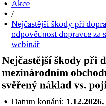
Akce
/
Nejčastější škody při dop
odpovědnost dopravce za sv
webinář
Nejčastější škody při 
mezinárodním obchodu
svěřený náklad vs. poj
Datum konání:
1.12.2026,