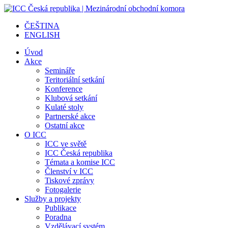
ČEŠTINA
ENGLISH
Úvod
Akce
Semináře
Teritoriální setkání
Konference
Klubová setkání
Kulaté stoly
Partnerské akce
Ostatní akce
O ICC
ICC ve světě
ICC Česká republika
Témata a komise ICC
Členství v ICC
Tiskové zprávy
Fotogalerie
Služby a projekty
Publikace
Poradna
Vzdělávací systém