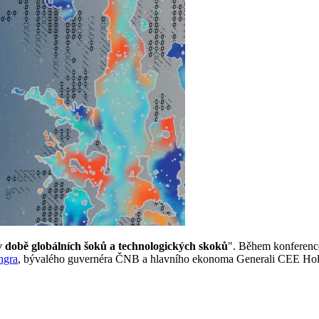
 v době globálních šoků a technologických skoků
". Během konference 
ngra
, bývalého guvernéra ČNB a hlavního ekonoma Generali CEE Ho