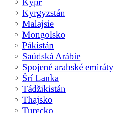
Kypr
Kyrgyzstán
Malajsie
Mongolsko
Pákistán
Saúdská Arábie
Spojené arabské emirát
Šrí Lanka
Tádžikistán
Thajsko
Turecko