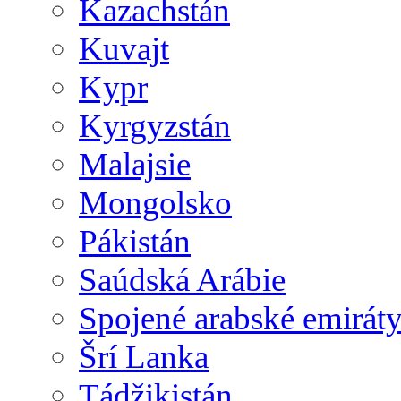
Kazachstán
Kuvajt
Kypr
Kyrgyzstán
Malajsie
Mongolsko
Pákistán
Saúdská Arábie
Spojené arabské emirát
Šrí Lanka
Tádžikistán