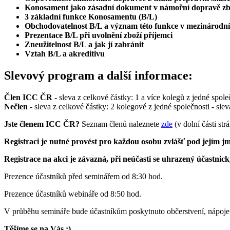
Konosament jako zásadní dokument v námořní dopravě zb
3 základní funkce Konosamentu (B/L)
Obchodovatelnost B/L a význam této funkce v mezinárodní
Prezentace B/L při uvolnění zboží příjemci
Zneužitelnost B/L a jak jí zabránit
Vztah B/L a akreditivu
Slevový program a další informace:
Člen ICC ČR
- sleva z celkové částky: 1 a více kolegů z jedné spol
Nečlen
- sleva z celkové částky: 2 kolegové z jedné společnosti - sle
Jste členem ICC ČR?
Seznam členů naleznete
zde
(v dolní části str
Registraci je nutné provést pro každou osobu zvlášť pod jejím jm
Registrace na akci je závazná, při neúčasti se uhrazený účastnick
Prezence účastníků před seminářem od 8:30 hod.
Prezence účastníků webináře od 8:50 hod.
V průběhu semináře bude účastníkům poskytnuto občerstvení, nápoje
Těšíme se na Vás :)