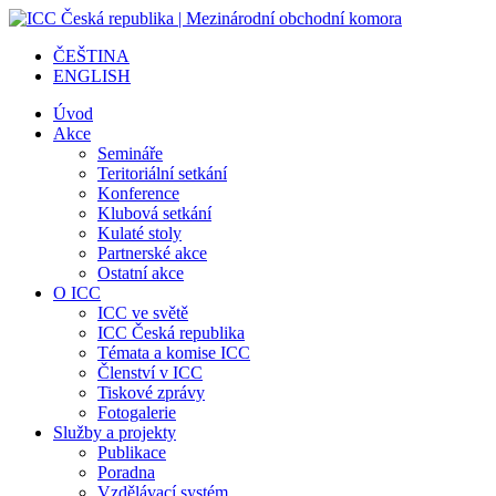
ČEŠTINA
ENGLISH
Úvod
Akce
Semináře
Teritoriální setkání
Konference
Klubová setkání
Kulaté stoly
Partnerské akce
Ostatní akce
O ICC
ICC ve světě
ICC Česká republika
Témata a komise ICC
Členství v ICC
Tiskové zprávy
Fotogalerie
Služby a projekty
Publikace
Poradna
Vzdělávací systém