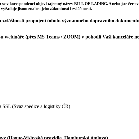
m se v korespondenci objeví tajemný název BILL OF LADING. A nebo jste čer
je jistou znalost jeho zákonitostí i zvláštností.
e do zvláštností propojení tohoto významného dopravního dokument
ou webináře (přes MS Teams / ZOOM) v pohodlí Vaší kanceláře n
a SSL (Svaz spedice a logistiky ČR)
uvy (Hague-Visbyská pravidla, Hamburská úmluva)