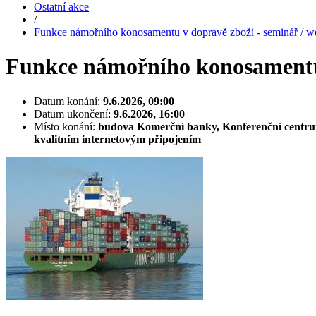
Ostatní akce
/
Funkce námořního konosamentu v dopravě zboží - seminář / w
Funkce námořního konosamentu 
Datum konání:
9.6.2026, 09:00
Datum ukončení:
9.6.2026, 16:00
Místo konání:
budova Komerční banky, Konferenční centrum 
kvalitním internetovým připojením