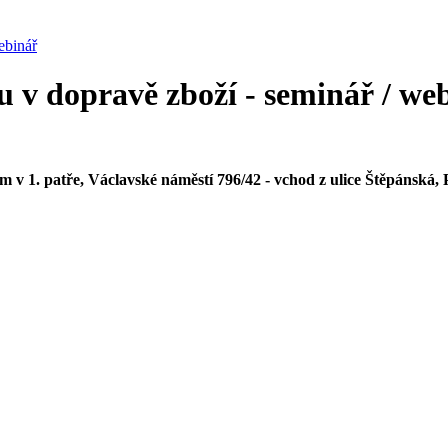
ebinář
v dopravě zboží - seminář / we
v 1. patře, Václavské náměstí 796/42 - vchod z ulice Štěpánská,