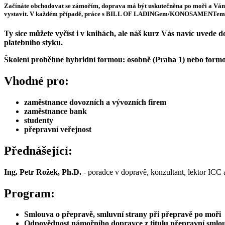
Začínáte obchodovat se zámořím, doprava má být uskutečněna po moři a Vá
vystavit. V každém případě, práce s BILL OF LADINGem/KONOSAMENTem vyžadu
Ty sice můžete vyčíst i v knihách, ale náš kurz Vás navíc uved
platebního styku.
Školení proběhne hybridní formou: osobně (Praha 1) nebo form
Vhodné pro:
zaměstnance dovozních a vývozních firem
zaměstnance bank
studenty
přepravní veřejnost
Přednášející:
Ing. Petr Rožek, Ph.D.
- poradce v dopravě, konzultant, lektor ICC 
Program:
Smlouva o přepravě, smluvní strany při přepravě po moři
Odpovědnost námořního dopravce z titulu přepravní smlo