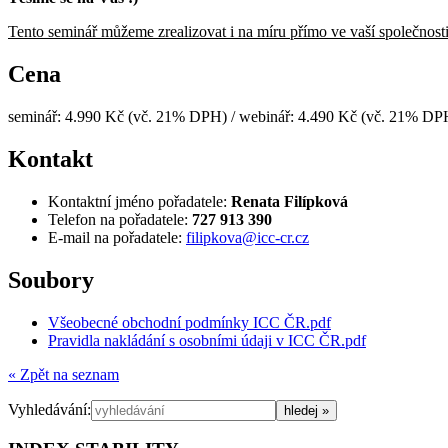
Tento seminář můžeme zrealizovat i na míru přímo ve vaší společnost
Cena
seminář: 4.990 Kč (vč. 21% DPH) / webinář: 4.490 Kč (vč. 21% DP
Kontakt
Kontaktní jméno pořadatele:
Renata Filípková
Telefon na pořadatele:
727 913 390
E-mail na pořadatele:
filipkova@icc-cr.cz
Soubory
Všeobecné obchodní podmínky ICC ČR.pdf
Pravidla nakládání s osobními údaji v ICC ČR.pdf
« Zpět na seznam
Vyhledávání: