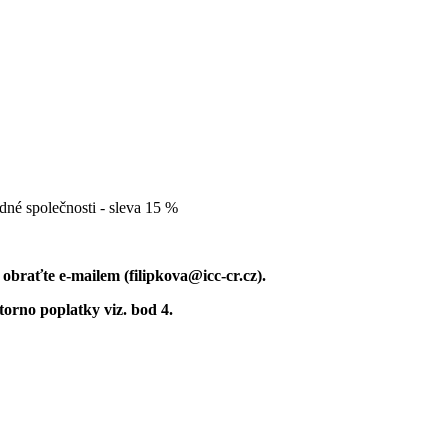
edné společnosti - sleva 15 %
obraťte e-mailem (filipkova@icc-cr.cz).
storno poplatky viz. bod 4.