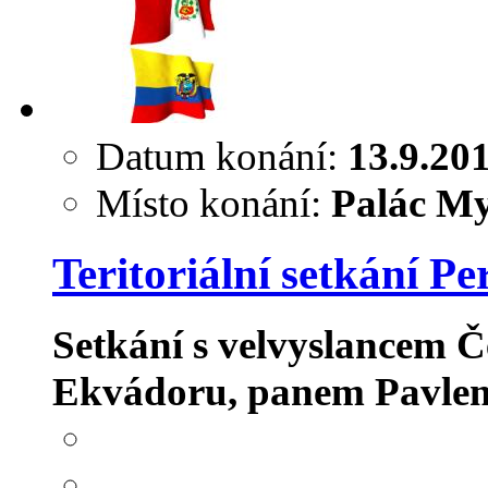
Datum konání:
13.9.20
Místo konání:
Palác My
Teritoriální setkání P
Setkání s velvyslancem Č
Ekvádoru, panem Pavl