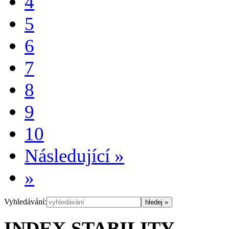
4
5
6
7
8
9
10
Následující
»
»
Vyhledávání:
INDEX STABILITY