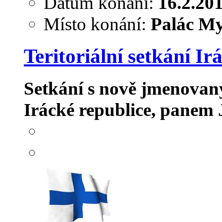
Datum konání:
16.2.20
Místo konání:
Palác My
Teritoriální setkání Ir
Setkání s nově jmenovan
Irácké republice, panem