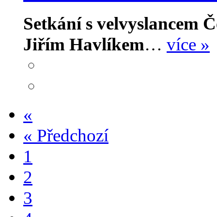
Setkání s velvyslancem Č
Jiřím Havlíkem
…
více »
«
«
Předchozí
1
2
3