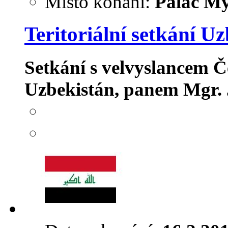
Místo konání:
Palác My
Teritoriální setkání U
Setkání s velvyslancem Č
Uzbekistán, panem Mgr.