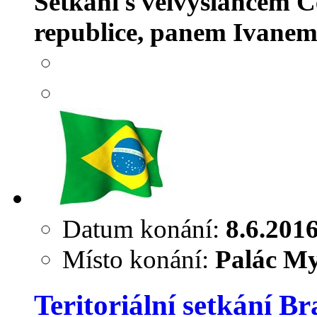
Setkání s velvyslancem Č
republice, panem Ivane
Datum konání:
8.6.201
Místo konání:
Palác My
Teritoriální setkání Bra