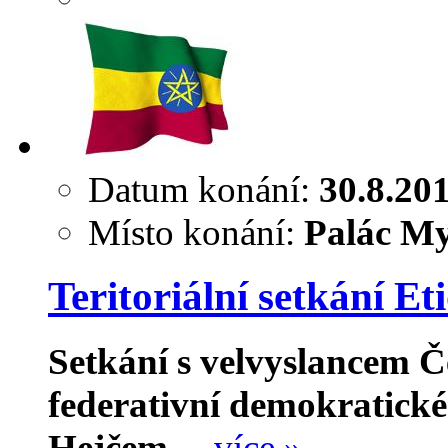
Datum konání:
30.8.20
Místo konání:
Palác My
Teritoriální setkání Et
Setkání s velvyslancem Č
federativní demokratick
Hejčem
…
více »