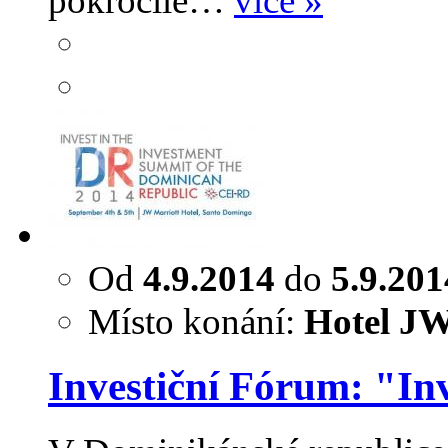
pokročilé…
více »
Od
4.9.2014
do
5.9.201
Místo konání:
Hotel JW
Investiční Fórum: "In