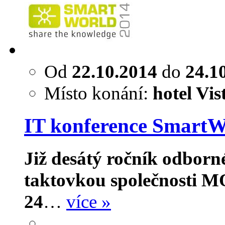
Od
22.10.2014
do
24.1
Místo konání:
hotel Vi
IT konference SmartW
Již desátý ročník odbor
taktovkou společnosti M
24
…
více »