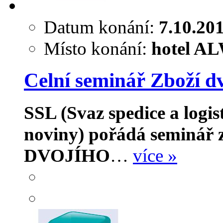
Datum konání:
7.10.20
Místo konání:
hotel AL
Celní seminář Zboží d
SSL (Svaz spedice a logi
noviny) pořádá seminář 
DVOJÍHO
…
více »