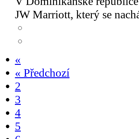
V Dominikánské republice s
JW Marriott, který se nac
«
«
Předchozí
2
3
4
5