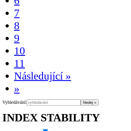
6
7
8
9
10
11
Následující
»
»
Vyhledávání:
INDEX STABILITY