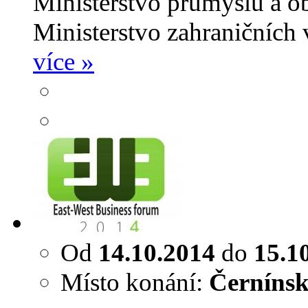
Ministerstvo průmyslu a o
Ministerstvo zahraničních
více »
Od
14.10.2014
do
15.1
Místo konání:
Černínsk