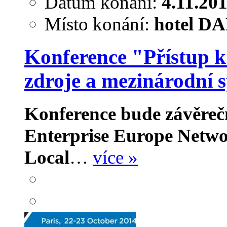
Datum konání:
4.11.20
Místo konání:
hotel DAP
Konference "Přístup k 
zdroje a mezinárodní 
Konference bude závěreč
Enterprise Europe Netwo
Local
…
více »