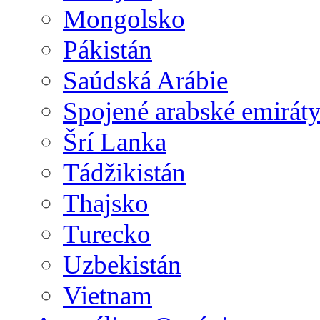
Mongolsko
Pákistán
Saúdská Arábie
Spojené arabské emirát
Šrí Lanka
Tádžikistán
Thajsko
Turecko
Uzbekistán
Vietnam