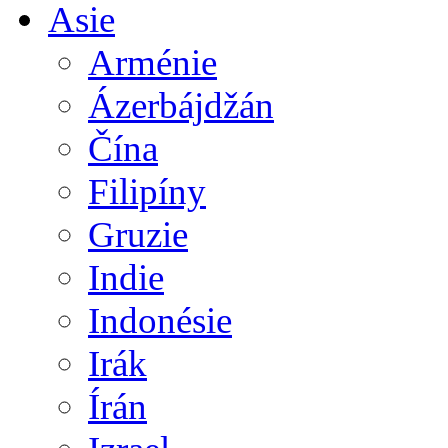
Asie
Arménie
Ázerbájdžán
Čína
Filipíny
Gruzie
Indie
Indonésie
Irák
Írán