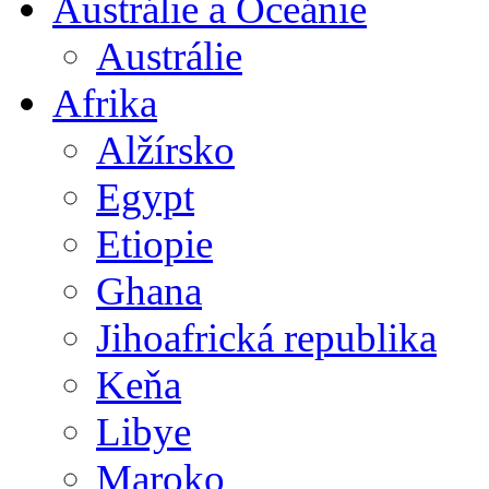
Austrálie a Oceánie
Austrálie
Afrika
Alžírsko
Egypt
Etiopie
Ghana
Jihoafrická republika
Keňa
Libye
Maroko