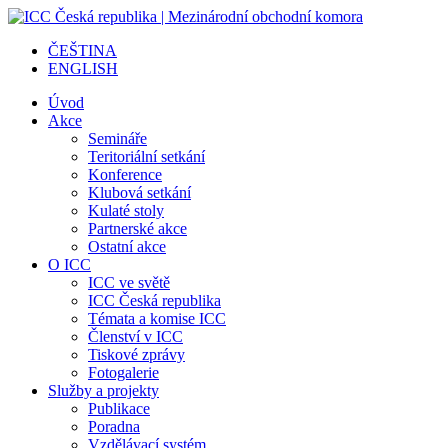
ČEŠTINA
ENGLISH
Úvod
Akce
Semináře
Teritoriální setkání
Konference
Klubová setkání
Kulaté stoly
Partnerské akce
Ostatní akce
O ICC
ICC ve světě
ICC Česká republika
Témata a komise ICC
Členství v ICC
Tiskové zprávy
Fotogalerie
Služby a projekty
Publikace
Poradna
Vzdělávací systém