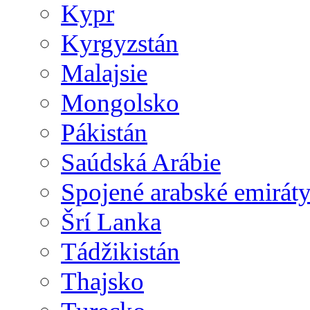
Kypr
Kyrgyzstán
Malajsie
Mongolsko
Pákistán
Saúdská Arábie
Spojené arabské emirát
Šrí Lanka
Tádžikistán
Thajsko