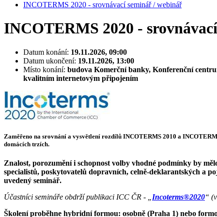
INCOTERMS 2020 - srovnávací seminář / webinář
INCOTERMS 2020 - srovnávací 
Datum konání:
19.11.2026, 09:00
Datum ukončení:
19.11.2026, 13:00
Místo konání:
budova Komerční banky, Konferenční centrum 
kvalitním internetovým připojením
Zaměřeno na srovnání a vysvětlení rozdílů INCOTERMS 2010 a INCOTERMS 2020
domácích trzích.
Znalost, porozumění i schopnost volby vhodné podmínky by měl
specialistů, poskytovatelů dopravních, celně-deklarantských a poji
uvedený seminář.
Účastníci semináře obdrží publikaci ICC ČR - „
Incoterms®2020
“ (
Školení proběhne hybridní formou: osobně (Praha 1) nebo form