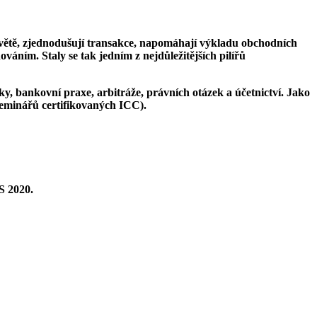
ětě, zjednodušují transakce, napomáhají výkladu obchodních
ním. Staly se tak jedním z nejdůležitějších pilířů
y, bankovní praxe, arbitráže, právních otázek a účetnictví. Jako
seminářů certifikovaných ICC).
S 2020.