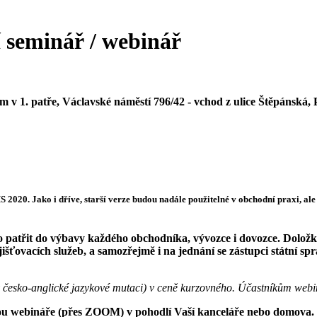
seminář / webinář
v 1. patře, Václavské náměstí 796/42 - vchod z ulice Štěpánská,
. Jako i dříve, starší verze budou nadále použitelné v obchodní praxi, ale 
o patřit do výbavy každého obchodníka, vývozce i dovozce. Dol
šťovacích služeb, a samozřejmě i na jednání se zástupci státní sprá
v česko-anglické jazykové mutaci) v ceně kurzovného. Účastníkům webi
ou webináře (přes ZOOM) v pohodlí Vaší kanceláře nebo domova.