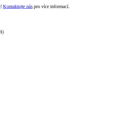
i
!
Kontaktujte nás
pro více informací.
H)