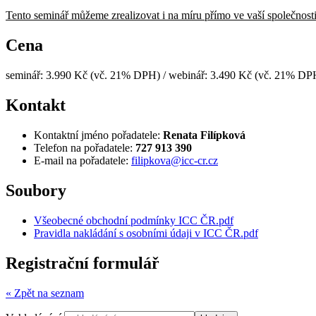
Tento seminář můžeme zrealizovat i na míru přímo ve vaší společnost
Cena
seminář: 3.990 Kč (vč. 21% DPH) / webinář: 3.490 Kč (vč. 21% DP
Kontakt
Kontaktní jméno pořadatele:
Renata Filípková
Telefon na pořadatele:
727 913 390
E-mail na pořadatele:
filipkova@icc-cr.cz
Soubory
Všeobecné obchodní podmínky ICC ČR.pdf
Pravidla nakládání s osobními údaji v ICC ČR.pdf
Registrační formulář
« Zpět na seznam