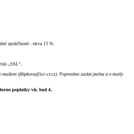
edné společnosti - sleva 15 %
heslo „SSL“.
 e-mailem (filipkova@icc-cr.cz). Poprosíme zaslat jména a e-maily
storno poplatky viz. bod 4.