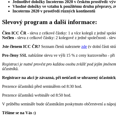
Jednotlivé doložky Incoterms 2020 v českém prostředí: výv
Vhodné doložky ve vztahu k použitému druhu přepravy, zv
Incoterms 2020 v prostředí různých kontinentů
Slevový program a další informace:
Člen ICC ČR
- sleva z celkové částky: 1 a více kolegů z jedné spol
Nečlen
- sleva z celkové částky: 2 kolegové z jedné společnosti - sle
Jste členem ICC ČR?
Seznam členů naleznete
zde
(v dolní části str
Pro členy SSL
nabízíme slevu ve výši 15 % z ceny kurzovného - při 
Registraci je nutné provést pro každou osobu zvlášť pod jejím jménem
účastníků.
Registrace na akci je závazná, při neúčasti se uhrazený účastnick
Prezence účastníků před seminářem od 8:30 hod.
Prezence účastníků webináře od 8:50 hod.
V průběhu semináře bude účastníkům poskytnuto občerstvení a nápoj
Těšíme se na Vás :)