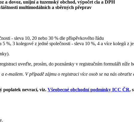
oz a dovoz, unijní a tuzemský obchod, výpočet cla a DPH
láštnosti multimodálních a sběrných přeprav
ečnosti - sleva 10, 20 nebo 30 % dle příspěvkového řádu
va 5 %, 3 kolegové z jedné společnosti - sleva 10 %, 4 a více kolegů z j
ánky).
registraci uveďte, prosím, do poznámky v registračním formuláři níže 
 a e-mailem. V případě zájmu o registraci více osob se na nás obraťte
ý poplatek nevrací, viz.
Všeobecné obchodní podmínky ICC ČR
, 
e.