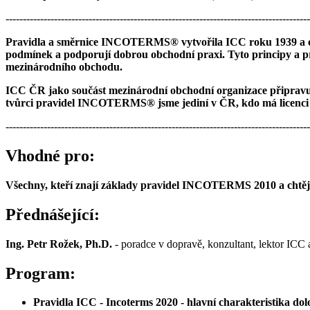
----------------------------------------------------------------------------------------
Pravidla a směrnice INCOTERMS® vytvořila ICC roku 1939 a od 
podmínek a podporují dobrou obchodní praxi. Tyto principy a pra
mezinárodního obchodu.
ICC ČR jako součást mezinárodní obchodní organizace připravuje 
tvůrci pravidel INCOTERMS® jsme jediní v ČR, kdo má licenci na
----------------------------------------------------------------------------------------
Vhodné pro:
Všechny, kteří znají základy pravidel INCOTERMS 2010 a chtě
Přednášející:
Ing. Petr Rožek, Ph.D.
- poradce v dopravě, konzultant, lektor ICC 
Program:
Pravidla ICC - Incoterms 2020 - hlavní charakteristika dol