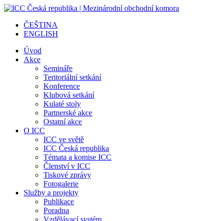
ČEŠTINA
ENGLISH
Úvod
Akce
Semináře
Teritoriální setkání
Konference
Klubová setkání
Kulaté stoly
Partnerské akce
Ostatní akce
O ICC
ICC ve světě
ICC Česká republika
Témata a komise ICC
Členství v ICC
Tiskové zprávy
Fotogalerie
Služby a projekty
Publikace
Poradna
Vzdělávací systém