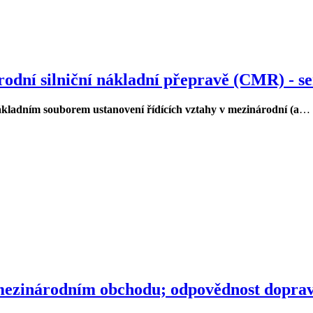
odní silniční nákladní přepravě (CMR) - s
kladním souborem ustanovení řídících vztahy v mezinárodní (a
…
 mezinárodním obchodu; odpovědnost dopravce