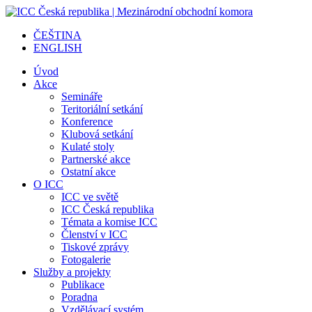
ČEŠTINA
ENGLISH
Úvod
Akce
Semináře
Teritoriální setkání
Konference
Klubová setkání
Kulaté stoly
Partnerské akce
Ostatní akce
O ICC
ICC ve světě
ICC Česká republika
Témata a komise ICC
Členství v ICC
Tiskové zprávy
Fotogalerie
Služby a projekty
Publikace
Poradna
Vzdělávací systém