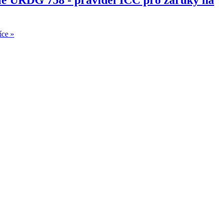
íce »