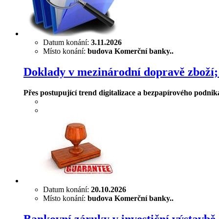
Datum konání:
3.11.2026
Místo konání:
budova Komerční banky..
Doklady v mezinárodní dopravě zboží; j
Přes postupující trend digitalizace a bezpapírového podni
Datum konání:
20.10.2026
Místo konání:
budova Komerční banky..
Bankovní záruky v investiční výstavbě