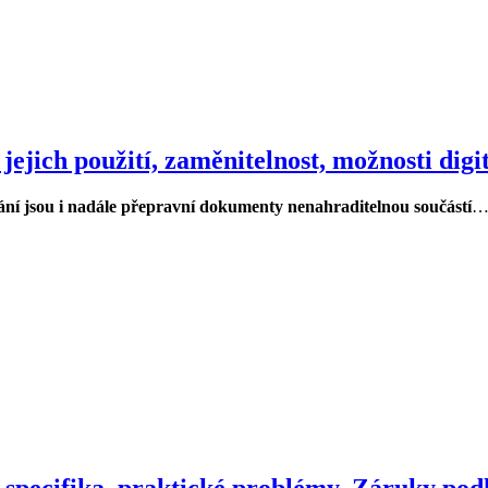
ejich použití, zaměnitelnost, možnosti digit
kání jsou i nadále přepravní dokumenty nenahraditelnou součástí
, specifika, praktické problémy, Záruky po