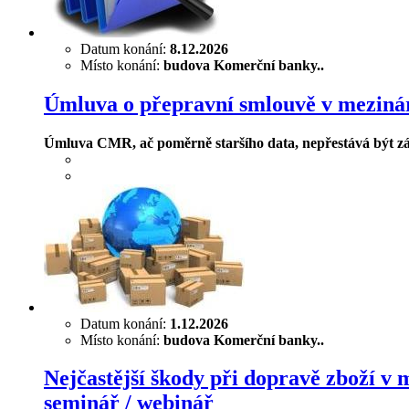
Datum konání:
8.12.2026
Místo konání:
budova Komerční banky..
Úmluva o přepravní smlouvě v mezinár
Úmluva CMR, ač poměrně staršího data, nepřestává být zá
Datum konání:
1.12.2026
Místo konání:
budova Komerční banky..
Nejčastější škody při dopravě zboží v
seminář / webinář