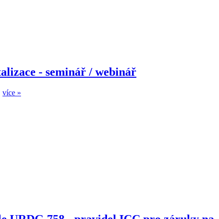
alizace - seminář / webinář
…
více »
dle URDG 758 - pravidel ICC pro záruky na