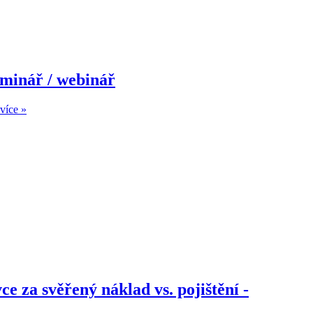
eminář / webinář
více »
 za svěřený náklad vs. pojištění -