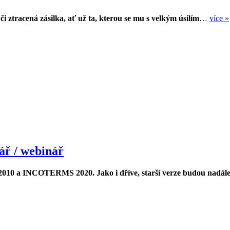
 ztracená zásilka, ať už ta, kterou se mu s velkým úsilím
…
více »
ř / webinář
010 a INCOTERMS 2020. Jako i dříve, starší verze budou nadál