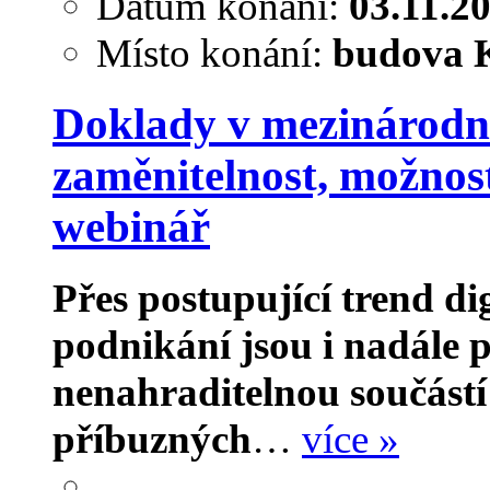
Datum konání:
03.11.2
Místo konání:
budova K
Doklady v mezinárodní 
zaměnitelnost, možnosti
webinář
Přes postupující trend di
podnikání jsou i nadále
nenahraditelnou součástí
příbuzných
…
více »