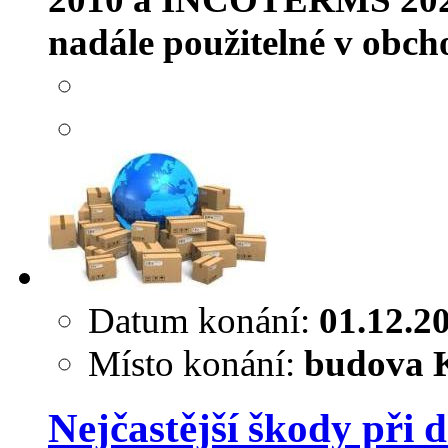
nadále použitelné v obcho
Datum konání:
01.12.2
Místo konání:
budova K
Nejčastější škody při