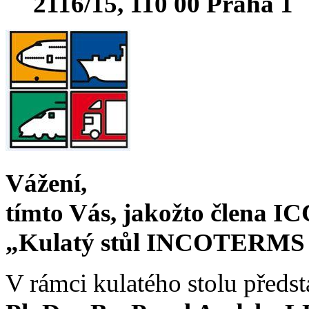
2116/15, 110 00 Praha 1
Vážení,
tímto Vás, jakožto člena I
„Kulatý stůl INCOTERMS 
V rámci kulatého stolu předsta