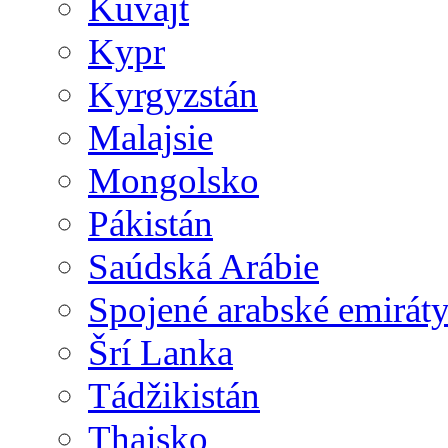
Kuvajt
Kypr
Kyrgyzstán
Malajsie
Mongolsko
Pákistán
Saúdská Arábie
Spojené arabské emirát
Šrí Lanka
Tádžikistán
Thajsko