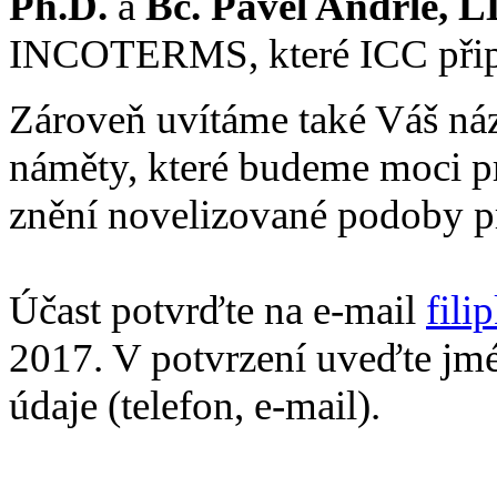
Ph.D.
a
Bc. Pavel Andrle, 
INCOTERMS, které ICC připr
Zároveň uvítáme také Váš ná
náměty, které budeme moci p
znění novelizované podoby pr
Účast potvrďte na e-mail
fili
2017. V potvrzení uveďte jmé
údaje (telefon, e-mail).