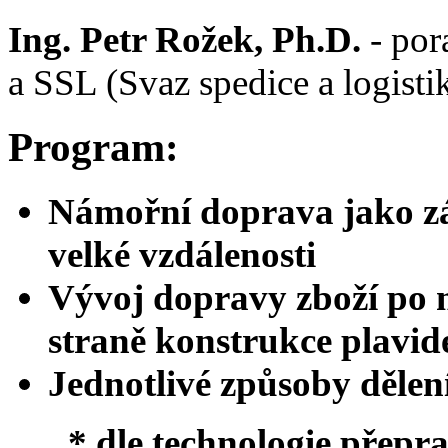
Ing. Petr Rožek, Ph.D.
- por
a SSL (Svaz spedice a logist
Program:
Námořní doprava jako zá
velké vzdálenosti
Vývoj dopravy zboží po m
straně konstrukce plavid
Jednotlivé způsoby děle
* dle technologie přepr