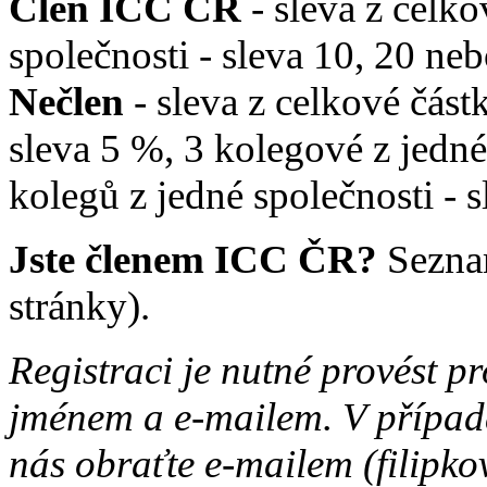
Člen ICC ČR
- sleva z celko
společnosti - sleva 10, 20 n
Nečlen
- sleva z celkové část
sleva 5 %, 3 kolegové z jedné
kolegů z jedné společnosti - 
Jste členem ICC ČR?
Sezna
stránky).
Registraci je nutné provést p
jménem a e-mailem. V případa
nás obraťte e-mailem (filipko