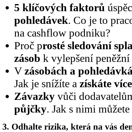
5 klíčových faktorů
úspě
pohledávek
. Co je to prac
na cashflow podniku?
Proč p
rosté sledování spl
zásob
k vylepšení peněžní 
V
zásobách a pohledávk
Jak je snížíte a
získáte víc
Závazky
vůči dodavatelům
půjčky
. Jak s nimi můžete
3. Odhalte rizika, která na vás d