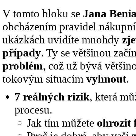
V tomto bloku se
Jana Beni
obcházením pravidel nákupní
ukázkách uvidíte mnohdy
zj
případy
. Ty se většinou začín
problém
, což už bývá většin
tokovým situacím
vyhnout
.
7 reálných rizik
, která mů
procesu.
Jak tím můžete
ohrozit
Proč je dobré, aby vaši
z