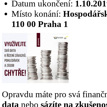
Datum ukončení:
1.10.201
Místo konání:
Hospodářsk
110 00 Praha 1
Opravdu máte pro svá finanč
data
nebo
sázíte na zkušeno