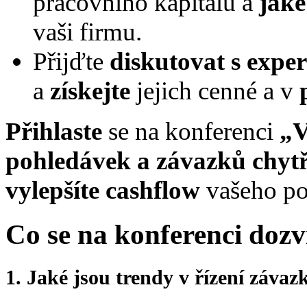
pracovního kapitálu a
jaké
vaši firmu.
Přijďte
diskutovat s exper
a
získejte
jejich cenné a v
Přihlaste
se na konferenci
„V
pohledávek a závazků chyt
vylepšíte cashflow
vašeho po
Co se na konferenci doz
1. Jaké jsou trendy v řízení záva