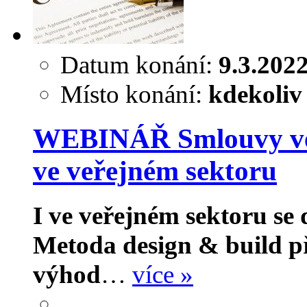
Datum konání:
9.3.202
Místo konání:
kdekoliv
WEBINÁŘ Smlouvy ve s
ve veřejném sektoru
I ve veřejném sektoru se
Metoda design & build př
výhod
…
více »