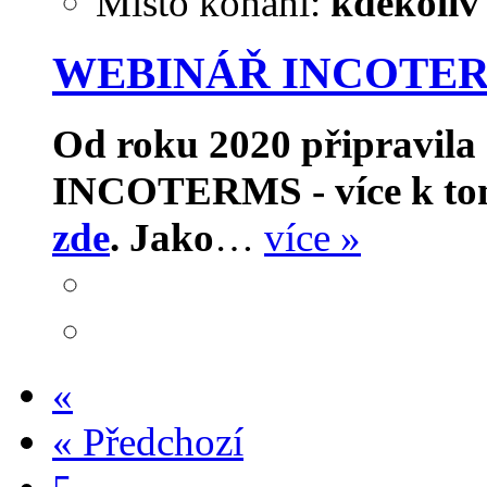
Místo konání:
kdekoliv
WEBINÁŘ INCOTERMS 
Od roku 2020 připravila 
INCOTERMS - více k tomu
zde
.
Jako
…
více »
«
«
Předchozí