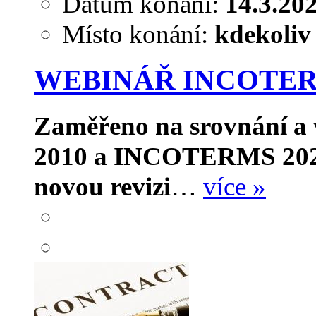
Datum konání:
14.3.20
Místo konání:
kdekoliv
WEBINÁŘ INCOTERMS 
Zaměřeno na srovnání a
2010 a INCOTERMS 202
novou revizi
…
více »