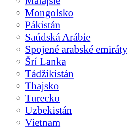
Malajsie
Mongolsko
Pákistán
Saúdská Arábie
Spojené arabské emirát
Šrí Lanka
Tádžikistán
Thajsko
Turecko
Uzbekistán
Vietnam