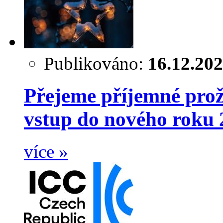
Publikováno:
16.12.20
Přejeme příjemné prož
vstup do nového roku 
více »