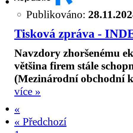
Publikováno:
28.11.20
Tisková zpráva - I
Navzdory zhoršenému eko
většina firem stále scho
(Mezinárodní obchodní 
více »
«
«
Předchozí