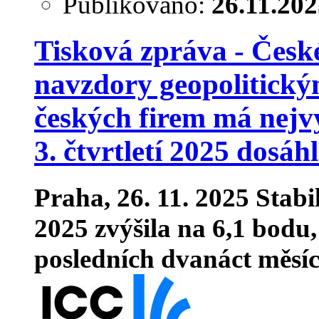
Publikováno:
26.11.20
Tisková zpráva - České 
navzdory geopolitickým
českých firem má nejvy
3. čtvrtletí 2025 dosáh
Praha, 26. 11. 2025
Stabil
2025 zvýšila na 6,1 bodu,
posledních dvanáct měsíců