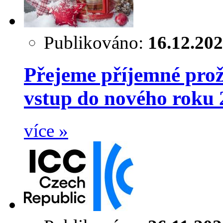
Publikováno:
16.12.20
Přejeme příjemné prož
vstup do nového roku 
více »