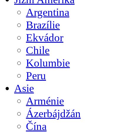
Argentina
Brazílie
Ekvádor
Chile
Kolumbie
Peru
Asie
Arménie
Ázerbájdžán
Čína