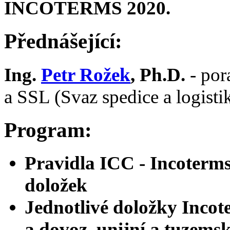
INCOTERMS 2020.
Přednášející:
Ing.
Petr Rožek
, Ph.D.
- por
a SSL (Svaz spedice a logist
Program:
Pravidla ICC - Incoterms
doložek
Jednotlivé doložky Incot
a dovoz, unijní a tuzems