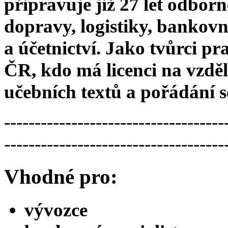
připravuje již 27 let odbor
dopravy, logistiky, bankovn
a účetnictví. Jako tvůrci 
ČR, kdo má licenci na vzděl
učebních textů a pořádání 
------------------------------------
------------------------------------
Vhodné pro:
vývozce