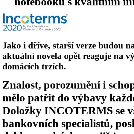
notebooku s kvalitním i
Jako i dříve, starší verze budou n
aktuální novela opět reaguje na v
domácích trzích.
Znalost, porozumění i sch
mělo patřit do výbavy každ
Doložky INCOTERMS se vša
bankovních specialistů, pos