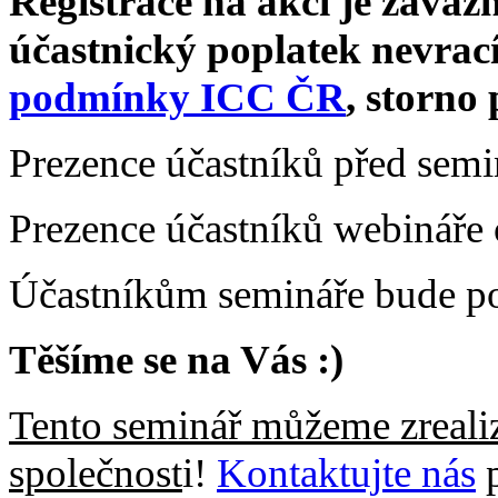
Registrace na akci je závazn
účastnický poplatek nevrací
podmínky ICC ČR
, storno 
Prezence účastníků před sem
Prezence účastníků webináře 
Účastníkům semináře bude pos
Těšíme se na Vás :)
Tento seminář můžeme zrealiz
společnost
i!
Kontaktujte nás
p