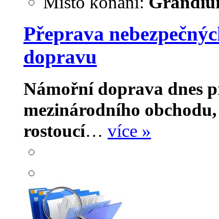
Místo konání:
Grandium
Přeprava nebezpečných
dopravu
Námořní doprava dnes př
mezinárodního obchodu, a
rostoucí
…
více »