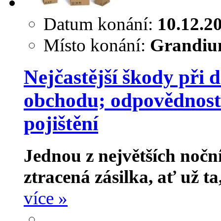
Datum konání:
10.12.2
Místo konání:
Grandium
Nejčastější škody při
obchodu; odpovědnost 
pojištění
Jednou z největších nočn
ztracená zásilka, ať už t
více »