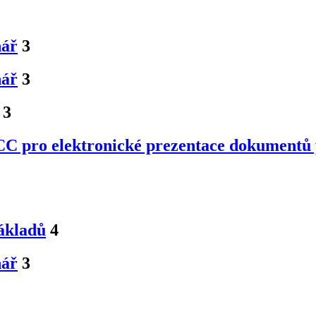
nář
3
nář
3
3
ICC pro elektronické prezentace dokumentů 
nákladů
4
nář
3