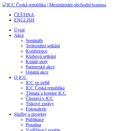
ČEŠTINA
ENGLISH
Úvod
Akce
Semináře
Teritoriální setkání
Konference
Klubová setkání
Kulaté stoly
Partnerské akce
Ostatní akce
O ICC
ICC ve světě
ICC Česká republika
Témata a komise ICC
Členství v ICC
Tiskové zprávy
Fotogalerie
Služby a projekty
Publikace
Poradna
Vzdělávací systém