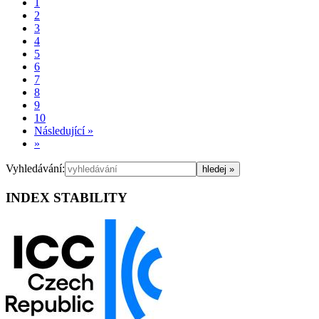
1
2
3
4
5
6
7
8
9
10
Následující
»
»
Vyhledávání:
INDEX STABILITY