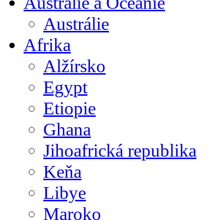
Austrálie a Oceánie
Austrálie
Afrika
Alžírsko
Egypt
Etiopie
Ghana
Jihoafrická republika
Keňa
Libye
Maroko