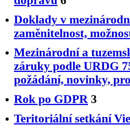
dopravu
6
Doklady v mezinárodní 
zaměnitelnost, možnost
Mezinárodní a tuzemsk
záruky podle URDG 75
požádání, novinky, pro
Rok po GDPR
3
Teritoriální setkání V