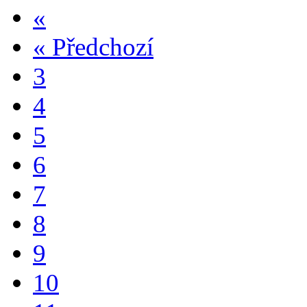
«
«
Předchozí
3
4
5
6
7
8
9
10