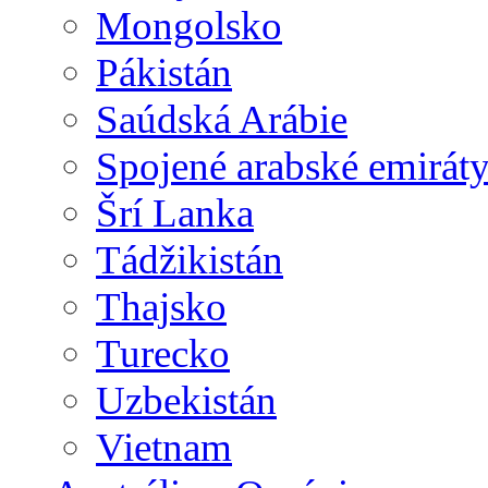
Mongolsko
Pákistán
Saúdská Arábie
Spojené arabské emirát
Šrí Lanka
Tádžikistán
Thajsko
Turecko
Uzbekistán
Vietnam