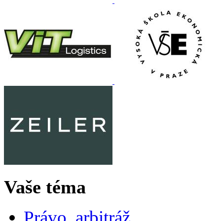
Vaše téma
Právo, arbitráž,