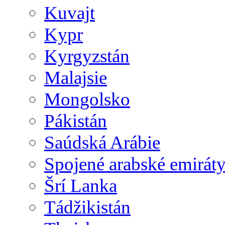
Kuvajt
Kypr
Kyrgyzstán
Malajsie
Mongolsko
Pákistán
Saúdská Arábie
Spojené arabské emirát
Šrí Lanka
Tádžikistán